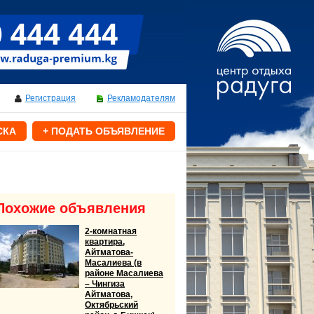
Регистрация
Рекламодателям
СКА
+ ПОДАТЬ ОБЪЯВЛЕНИЕ
Похожие объявления
2-комнатная
квартира,
Айтматова-
Масалиева (в
районе Масалиева
– Чингиза
Айтматова,
Октябрьский