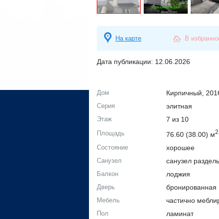
На карте
В избранно
Дата публикации: 12.06.2026
Дом
Кирпичный, 2016
Серия
элитная
Этаж
7 из 10
2
Площадь
76.60 (38.00) м
Состояние
хорошее
Санузел
санузел раздел
Балкон
лоджия
Дверь
бронированная
Мебель
частично мебли
Пол
ламинат