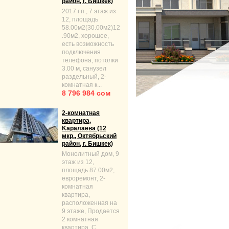
район, г. Бишкек)
2017 г.п., 7 этаж из
12, площадь
58.00м2(30.00м2)12
.90м2, хорошее,
есть возможность
подключения
телефона, потолки
3.00 м, санузел
раздельный, 2-
комнатная к...
8 796 984 сом
2-комнатная
квартира,
Kаралаева (12
мкр., Октябрьский
район, г. Бишкек)
Монолитный дом, 9
этаж из 12,
площадь 87.00м2,
евроремонт, 2-
комнатная
квартира,
расположенная на
9 этаже, Продается
2 комнатная
квартира. С