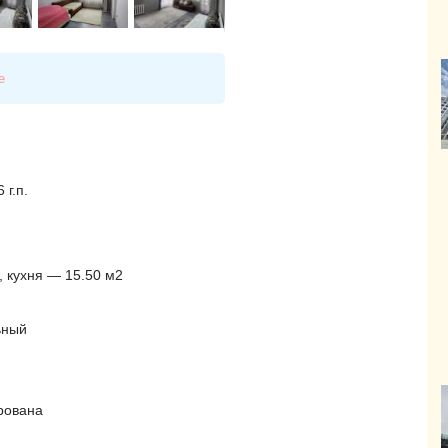
е
 г.п.
, кухня — 15.50 м2
ьный
рована