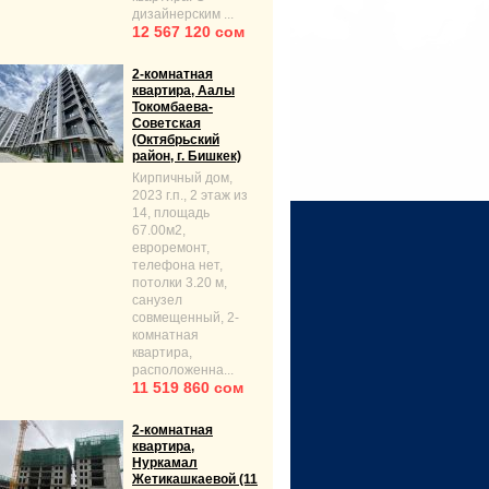
дизайнерским ...
12 567 120 сом
2-комнатная
квартира, Аалы
Токомбаева-
Советская
(Октябрьский
район, г. Бишкек)
Кирпичный дом,
2023 г.п., 2 этаж из
14, площадь
67.00м2,
евроремонт,
телефона нет,
потолки 3.20 м,
санузел
совмещенный, 2-
комнатная
квартира,
расположенна...
11 519 860 сом
2-комнатная
квартира,
Нуркамал
Жетикашкаевой (11