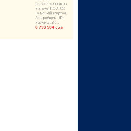
расположенная на
7 этаже, ПСО. ЖК
Немецкий квартал.
Застройщик: НБК
Курулуш. В с...
8 796 984 сом