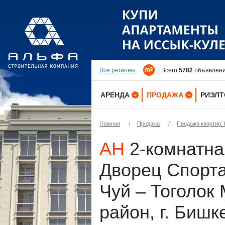
Все регионы
Всего
5782
объявлений
АРЕНДА
ПРОДАЖА
РИЭЛ
КВАРТИРЫ
КВАРТИРЫ
Главная
/
Продажа
/
Продажа квартир. 
ДОМА
ДОМА
АН
2-комнатна
КОМНАТЫ
ДАЧИ
Дворец Спорта
ДАЧИ
УЧАСТКИ
ОФИСЫ
ОФИСЫ
Чуй – Тоголок
ПОМЕЩЕНИЯ
ПОМЕЩЕНИЯ
район, г. Бишк
ЗДАНИЯ
ЗДАНИЯ