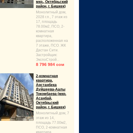
мкр., Октябрьский
район, г. Бишкек)
Монолитный дом,
2028 г.п., 7 этаж из
17, площадь
78.00м2, ПСО, 2-
комнатная
квартира,
расположенная на
7 этаже, ПСО. ЖК
Дастан Сити.
Застройщик:
ЭкспоСтрой...
8 796 984 сом
2-комнатная
квартира,
Арстанбека
Дуйшеева-Аалы
Токомбаева (мкр.
Асанбай,
Октябрьский
район, г. Бишкек)
Монолитный дом, 7
этаж из 14,
площадь 77.00м2,
ПСО, 2-комнатная
квартира,