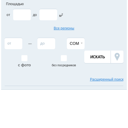
Площадью
от
до
2
м
Все регионы
СОМ
—
с фото
без посредников
Расширенный поиск