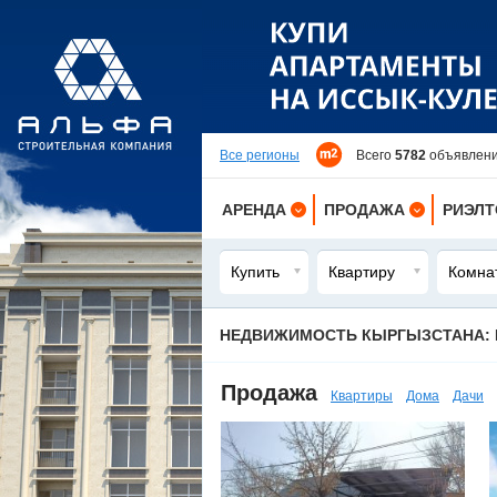
Все регионы
Всего
5782
объявлений
АРЕНДА
ПРОДАЖА
РИЭЛ
КВАРТИРЫ
КВАРТИРЫ
Купить
Квартиру
Комна
ДОМА
ДОМА
КОМНАТЫ
ДАЧИ
НЕДВИЖИМОСТЬ КЫРГЫЗСТАНА: 
ДАЧИ
УЧАСТКИ
Продажа
Квартиры
Дома
Дачи
ОФИСЫ
ОФИСЫ
ПОМЕЩЕНИЯ
ПОМЕЩЕНИЯ
ЗДАНИЯ
ЗДАНИЯ