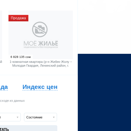
Продажа
6 828 135 сом
ий
1-комнатная квартира (р-н Жибек-Жолу –
Молодая Гвардия, Ленинский район, г.
Бишкек)
нда
Индекс цен
исходя из данных
т
Состояние