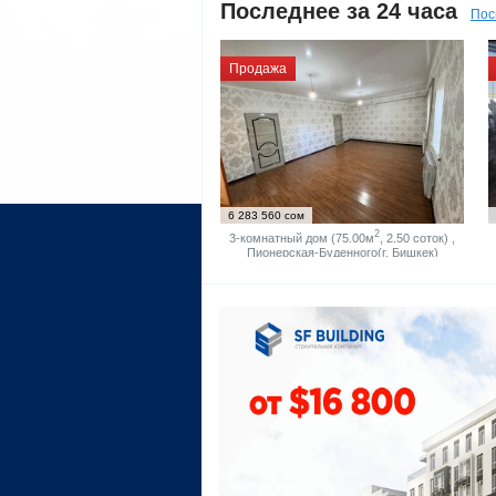
Последнее за 24 часа
Пос
Продажа
6 283 560 сом
2
3-комнатный дом (75.00м
, 2.50 соток) ,
Пионерская-Буденного(г. Бишкек)