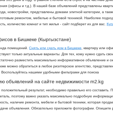
ния (офисы и т.д.). В нашей базе объявлений представлены квар
да, новостройки, представлены домами элитной категории, а также
с готовым ремонтом, мебелью и бытовой техникой. Наиболее подхо
ть, количество комнат и тип жилья - сайт подберет их для вас.
Куп
фисов в Бишкеке (Кыргызстане)
ренда помещений.
Снять или сдать дом в Бишкеке
, квартиру или оф
ствуют только актуальные варианты. Для тех, кому нужно сдать сво
остаточно разместить максимально информативное объявление и о
кже можно обратиться в любое риэлтерское агентство, представле
? Воспользуйтесь нашими удобными фильтрами для поиска
ию объявлений на сайте недвижимости m2.kg
положительный результат, необходимо правильно его составить. П
еталь, поэтому важно указать максимально подробную информаци
ность, наличие ремонта, мебели и бытовой техники, которая прода
одаче объявления. Обязательно приложите фотографии. Опишите р