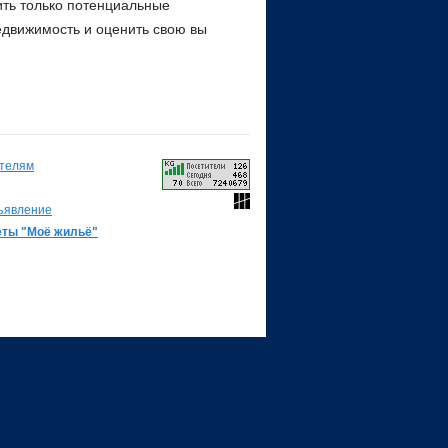
ить только потенциальные
едвижимость и оценить свою вы
телям
ъявление
еты "Моё жильё"