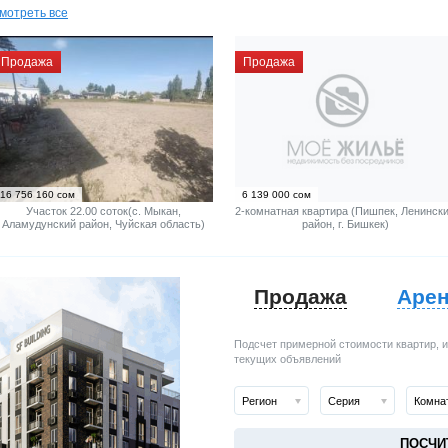
мотреть все
Продажа
Продажа
16 756 160 сом
6 139 000 сом
Участок 22.00 соток(с. Мыкан,
2-комнатная квартира (Пишпек, Ленинск
Аламудунский район, Чуйская область)
район, г. Бишкек)
Продажа
Аре
Подсчет примерной стоимости квартир, 
текущих объявлений
Регион
Серия
Комна