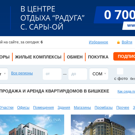
 на сайте, за сегодня:
6
Избранное
Войти
ПОДПИ
ТОРЫ
ЖИЛЫЕ КОМПЛЕКСЫ
ОБМЕН
ПОКУПКА
Все регионы
т
СОМ
—
с фото
бе
ПРОДАЖА И АРЕНДА КВАРТИР/ДОМОВ В БИШКЕКЕ
Как сюда п
Участки
Офисы
Помещения
Здания
Магазины
Промбазы
Прочее
З