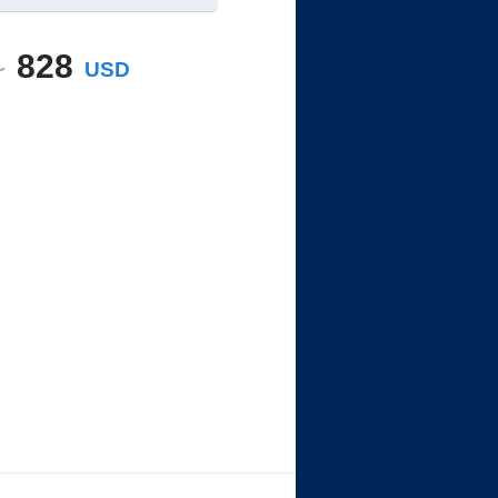
~
828
USD