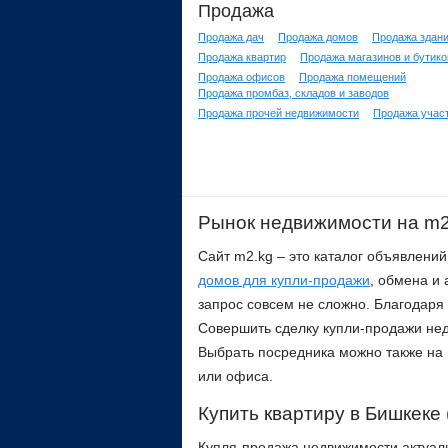
Продажа
Продажа дач
Продажа домов
Продажа здан
Продажа квартир
Продажа магазинов и бутико
Продажа офисов
Продажа помещений
Продажа промбаз, складов и заводов
Продажа прочей недвижимости
Продажа учас
Рынок недвижимости на m2
Сайт m2.kg – это каталог объявлени
домов для купли-продажи
, обмена и
запрос совсем не сложно. Благодаря
Совершить сделку купли-продажи нед
Выбрать посредника можно также на 
или офиса.
Купить квартиру в Бишкеке
Купля-продажа недвижимости актуальн