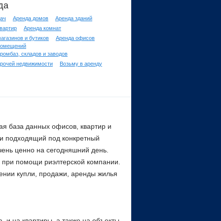
да
дач
Аренда домов
Аренда зданий
вартир
Аренда комнат
агазинов и бутиков
Аренда офисов
помещений
ромбаз, складов и заводов
прочей недвижимости
Возьму в аренду
ая база данных офисов, квартир и
ти подходящий под конкретный
чень ценно на сегодняшний день.
и при помощи риэлтерской компании.
ении купли, продажи, аренды жилья
, и на квартиры, а также на объекты