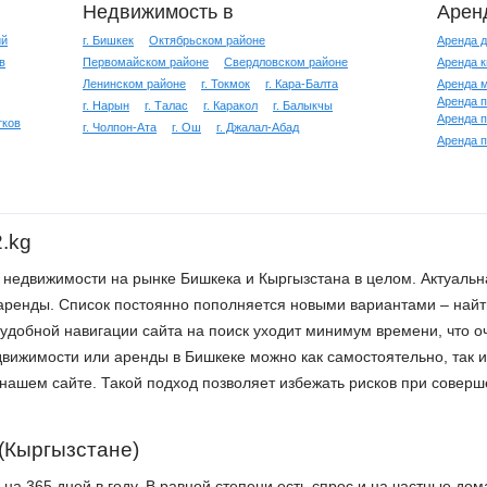
Недвижимость в
Арен
ий
г. Бишкек
Октябрьском районе
Аренда 
в
Первомайском районе
Свердловском районе
Аренда к
Ленинском районе
г. Токмок
г. Кара-Балта
Аренда м
Аренда 
г. Нарын
г. Талас
г. Каракол
г. Балыкчы
Аренда п
тков
г. Чолпон-Ата
г. Ош
г. Джалал-Абад
Аренда 
.kg
й недвижимости на рынке Бишкека и Кыргызстана в целом. Актуальн
 аренды. Список постоянно пополняется новыми вариантами – най
 удобной навигации сайта на поиск уходит минимум времени, что о
вижимости или аренды в Бишкеке можно как самостоятельно, так 
нашем сайте. Такой подход позволяет избежать рисков при соверш
 (Кыргызстане)
а 365 дней в году. В равной степени есть спрос и на частные дома