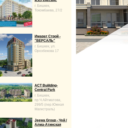
ж.к.Ренесанс
г. Бишкек,
Токомбаева, 27/2
Имарат Строй -
"ВЕРСАЛЬ"
г. Бишкек, ул.
Орозбекова 17
ACT Buiilding-
Central Park
г. Бишкек,
пр.Ч.Айтматова,
299/5 (пер.Южная
Магистраль)
Jeewa Group - Чуй /
Алма-Атинская