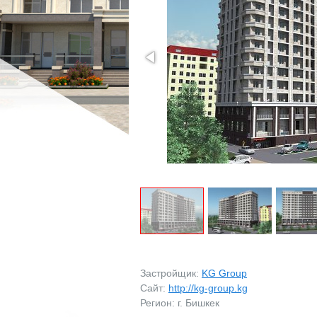
МАГАЗИНЫ
МАГАЗИНЫ
ПРОМБАЗЫ
ПРОМБАЗЫ
ПРОЧЕЕ
ПРОЧЕЕ
ВОЗЬМУ В АРЕНДУ
ЗАРУБЕЖНАЯ НЕДВ
Застройщик:
KG Group
Сайт:
http://kg-group.kg
Регион: г. Бишкек