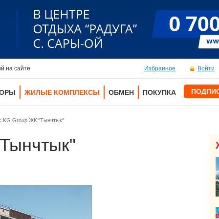
й на сайте
Избранное
Войти
ПОДПИ
ТОРЫ
ЖИЛЫЕ КОМПЛЕКСЫ
ОБМЕН
ПОКУПКА
с KG Group ЖК "Тынчтык"
"Тынчтык"