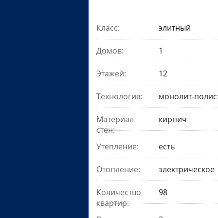
Класс:
элитный
Домов:
1
Этажей:
12
Технология:
монолит-полис
Материал
кирпич
стен:
Утепление:
есть
Отопление:
электрическое
Количество
98
квартир: