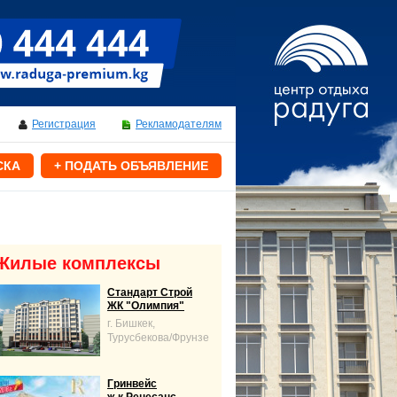
Регистрация
Рекламодателям
СКА
+ ПОДАТЬ ОБЪЯВЛЕНИЕ
Жилые комплексы
Стандарт Строй
ЖК "Олимпия"
г. Бишкек,
Турусбекова/Фрунзе
Гринвейс