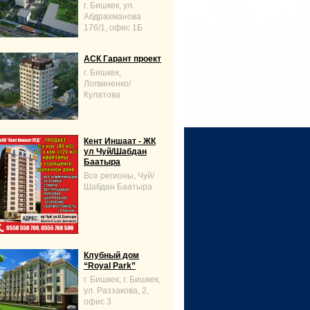
г. Бишкек, ул.
Абдрахманова
176/1, офис 1Б
АСК Гарант проект
г. Бишкек,
Логвиненко/
Кулатова
Кент Иншаат - ЖК
ул Чуй/Шабдан
Баатыра
Все регионы, Чуй/
Шабдан Баатыра
Клубный дом
“Royal Park”
г. Бишкек, г. Бишкек,
ул. Раззакова, 2,
офис 3