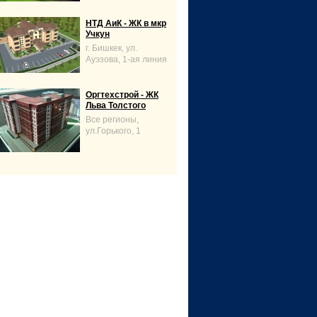
НТД АиК - ЖК в мкр
Учкун
г. Бишкек, ул.
Ауэзова, 1-ая линия
Оргтехстрой - ЖК
Льва Толстого
Все регионы,
ул.Горького, 1