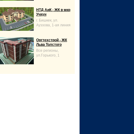
НТД АиК - ЖК в мкр
Учкун
г. Бишкек, ул.
Ауэзова, 1-ая линия
Оргтехстрой - ЖК
Льва Толстого
Все регионы,
ул.Горького, 1