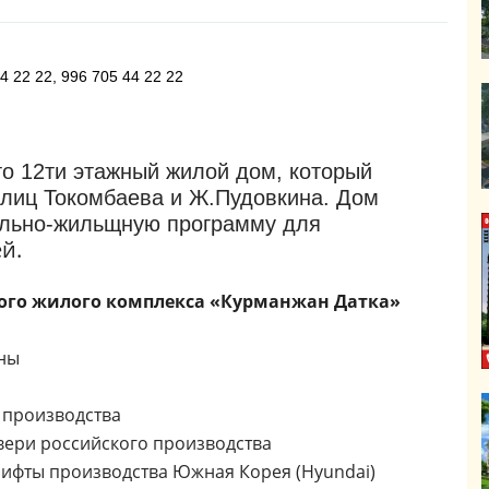
4 22 22, 996 705 44 22 22
то 12ти этажный жилой дом, который
улиц Токомбаева и Ж.Пудовкина. Дом
ально-жильщную программу для
й.
ного жилого комплекса «Курманжан Датка»
ны
 производства
ери российского производства
фты производства Южная Корея (Hyundai)