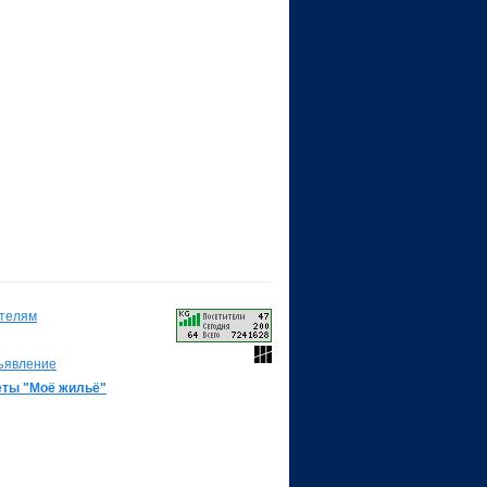
телям
ъявление
еты "Моё жильё"