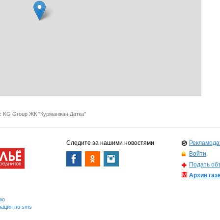
с KG Group ЖК "Курманжан Датка"
Следите за нашими новостями
Рекламода
Войти
Подать об
Архив газ
мо
зация по sms