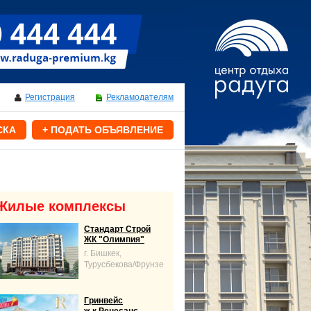
Регистрация
Рекламодателям
СКА
+ ПОДАТЬ ОБЪЯВЛЕНИЕ
Жилые комплексы
Стандарт Строй
ЖК "Олимпия"
г. Бишкек,
Турусбекова/Фрунзе
Гринвейс