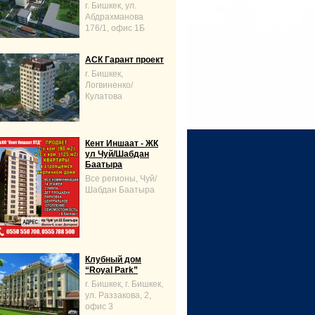
г. Бишкек, ул.
Абдрахманова
176/1, офис 1Б
АСК Гарант проект
г. Бишкек,
Логвиненко/
Кулатова
Кент Иншаат - ЖК
ул Чуй/Шабдан
Баатыра
Все регионы, Чуй/
Шабдан Баатыра
Клубный дом
“Royal Park”
г. Бишкек, г. Бишкек,
ул. Раззакова, 2,
офис 3