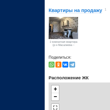
Квартиры на продажу
1
1-комнатная квартира
(р-н Масалиева –
Байтик Баатыра,
Октябрьский район, г.
Бишкек)
Поделиться:
Расположение ЖК
+
−