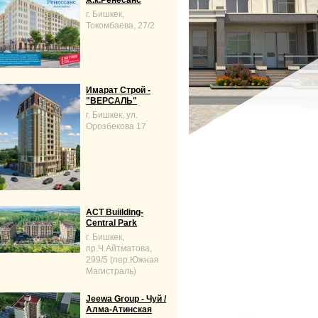
ж.к.Ренесанс
г. Бишкек,
Токомбаева, 27/2
Имарат Строй -
"ВЕРСАЛЬ"
г. Бишкек, ул.
Орозбекова 17
ACT Buiilding-
Central Park
г. Бишкек,
пр.Ч.Айтматова,
299/5 (пер.Южная
Магистраль)
Jeewa Group - Чуй /
Алма-Атинская