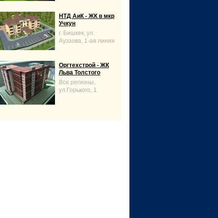
НТД АиК - ЖК в мкр
Учкун
г. Бишкек, ул.
Ауэзова, 1-ая линия
Оргтехстрой - ЖК
Льва Толстого
Все регионы,
ул.Горького, 1