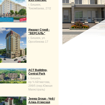
ж.к.Ренесанс
г. Бишкек,
Токомбаева, 27/2
Имарат Строй -
"ВЕРСАЛЬ"
г. Бишкек, ул.
Орозбекова 17
ACT Buiilding-
Central Park
г. Бишкек,
пр.Ч.Айтматова,
299/5 (пер.Южная
Магистраль)
Jeewa Group - Чуй /
Алма-Атинская