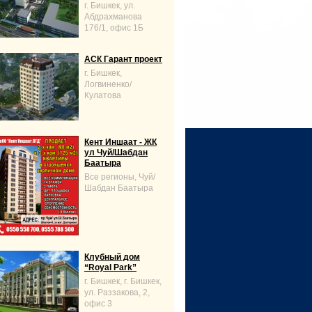
г. Бишкек, ул.
Абдрахманова
176/1, офис 1Б
АСК Гарант проект
г. Бишкек,
Логвиненко/
Кулатова
Кент Иншаат - ЖК
ул Чуй/Шабдан
Баатыра
Все регионы, Чуй/
Шабдан Баатыра
Клубный дом
“Royal Park”
г. Бишкек, г. Бишкек,
ул. Раззакова, 2,
офис 3