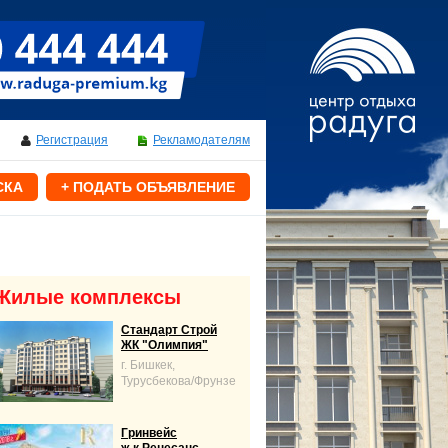
Регистрация
Рекламодателям
СКА
+ ПОДАТЬ ОБЪЯВЛЕНИЕ
Жилые комплексы
Стандарт Строй
ЖК "Олимпия"
г. Бишкек,
Турусбекова/Фрунзе
Гринвейс