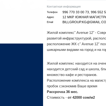
Контактная информация
996 770 33 00 73, 996 552 5
Телефон
12 МКР. ЮЖНАЯ МАГИСТРАЛ
Адрес
BILLGROUP.KG@GMAIL.C
Email
Жилой комплекс" Аvenue 12" - Сов
развитой инфраструктурой, распол
расположение ЖК с" Аvenue 12" по
шикарными видами на город и на го
Жилой комплекс находится на очен
находится детский сад и школа, бл
множество кафе и ресторанов.
Расположение комплекса на магистр
пробок сэкономив Ваше время
Рассрочка 36 мес.
Стоимость -
от 42000 сом/м2