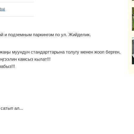
bal
ой и подземным паркингом по ул. Жийделик.
 жаңы муундун стандарттарына толугу менен жооп берген,
гээлин камсыз кылат!!!
рабыз!!!
сатып ал...