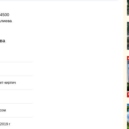
04500
алиева
ева
ит-кирпич
 сом
 2019 г