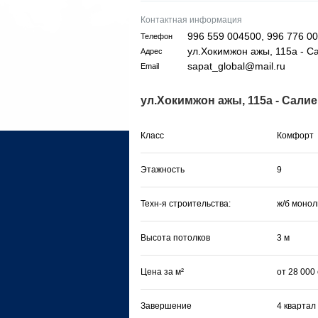
Контактная информация
996 559 004500, 996 776 0
Телефон
ул.Хокимжон ажы, 115а - С
Адрес
sapat_global@mail.ru
Email
ул.Хокимжон ажы, 115а - Сали
Класс
Комфорт
Этажность
9
Техн-я строительства:
ж/б монол
Высота потолков
3 м
Цена за м²
от 28 000
Завершение
4 квартал