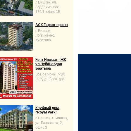
г. Бишкек, ул.
Абдрахманова
176/1, офис 1Б
АСК Гарант проект
г. Бишкек,
Логвиненко/
Кулатова
Кент Иншаат - ЖК
ул Чуй/Шабдан
Баатыра
Все регионы, Чуй/
Шабдан Баатыра
Клубный дом
“Royal Park”
г. Бишкек, г. Бишкек,
ул. Раззакова, 2,
офис 3