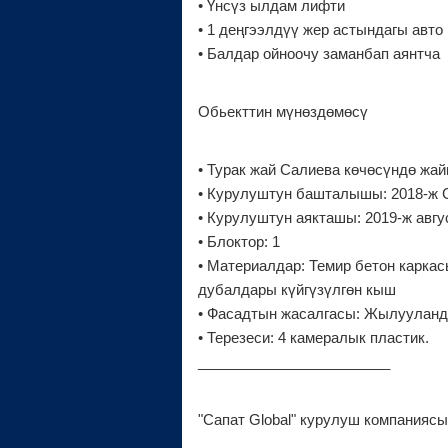
• Үнсүз ылдам лифти
• 1 деңгээлдүү жер астындагы авто 
• Балдар ойноочу заманбап аянтча
Обьекттин мүнөздөмөсү
• Турак жай Салиева көчөсүндө жа
• Курулуштун башталышы: 2018-ж 
• Курулуштун аякташы: 2019-ж авг
• Блоктор: 1
• Материалдар: Темир бетон каркас
дубалдары күйгүзүлгөн кыш
• Фасадтын жасалгасы: Жылуулан
• Терезеси: 4 камералык пластик.
________________________
"Сапат Global" курулуш компаниясы!