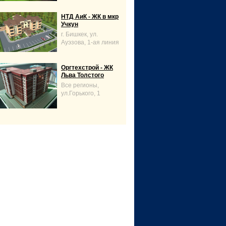
НТД АиК - ЖК в мкр
Учкун
г. Бишкек, ул.
Ауэзова, 1-ая линия
Оргтехстрой - ЖК
Льва Толстого
Все регионы,
ул.Горького, 1