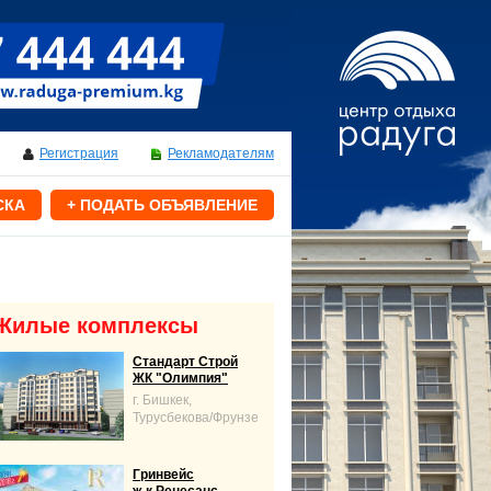
Регистрация
Рекламодателям
СКА
+ ПОДАТЬ ОБЪЯВЛЕНИЕ
Жилые комплексы
Стандарт Строй
ЖК "Олимпия"
г. Бишкек,
Турусбекова/Фрунзе
Гринвейс