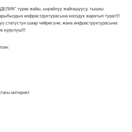
ДЕЛИК" турак жайы, ыңгайлуу жайгашуусу, тышкы
арыбыздын инфраструктурасына кооздук жаратып турат!!!
ү статустун шаар чөйрөсүнө, жана инфраструктурасына
к курулуш!!!
ган:
тагы интернет.