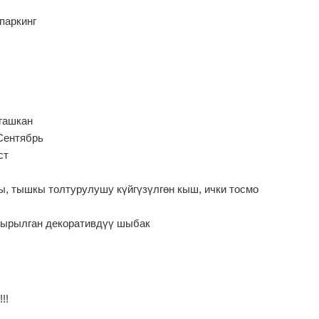
паркинг
йгашкан
Сентябрь
уст
ы, тышкы толтурулушу күйгүзүлгөн кыш, ички тосмо
дырылган декоративдүү шыбак
!!