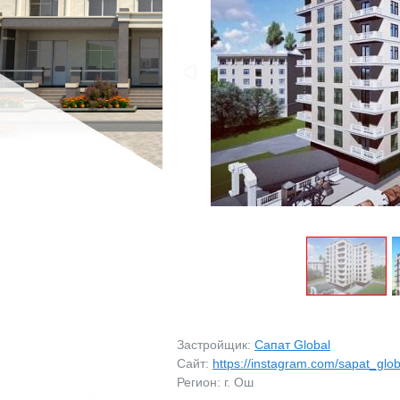
МАГАЗИНЫ
МАГАЗИНЫ
ПРОМБАЗЫ
ПРОМБАЗЫ
ПРОЧЕЕ
ПРОЧЕЕ
ВОЗЬМУ В АРЕНДУ
ЗАРУБЕЖНАЯ НЕДВ
Застройщик:
Сапат Global
Сайт:
https://instagram.com/sapat_glob
Регион: г. Ош