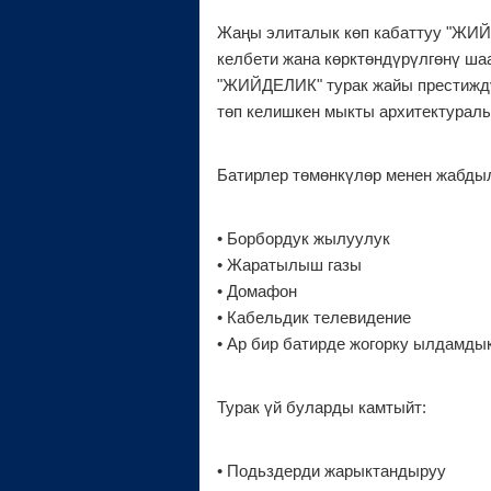
Жаңы элиталык көп кабаттуу "ЖИЙ
келбети жана көрктөндүрүлгөнү ша
"ЖИЙДЕЛИК" турак жайы престиждү
төп келишкен мыкты архитектуралы
Батирлер төмөнкүлөр менен жабдыл
• Борбордук жылуулук
• Жаратылыш газы
• Домафон
• Кабельдик телевидение
• Ар бир батирде жогорку ылдамдык
Турак үй буларды камтыйт:
• Подьздерди жарыктандыруу