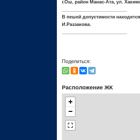
г.Ош, район Манас-Ата, ул. Хаки
__________________________
В пешей допустимости находятся
И.Раззакова.
__________________________
Поделиться:
Расположение ЖК
+
−