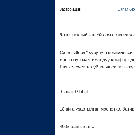
Застройщик
Сапат Glo
9-ти этажный жилой дом с мансард
Сапат Global" курулуш компаниясы
жашоонун максималдуу комфорт дең
Биз келечек
ти дүйнөлүк сапатта ку
"Сапат Global"
18 айга узартылган мөөнөткө, батир 
400$ башталат...