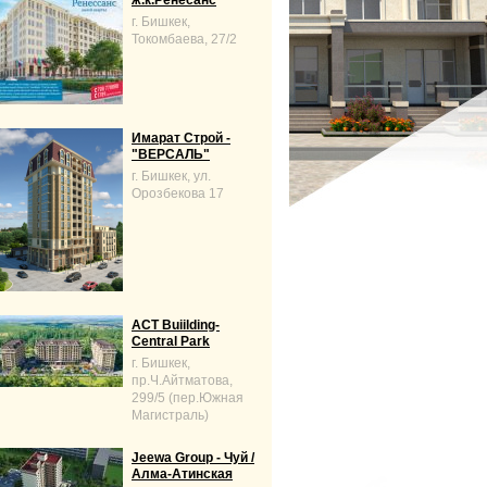
ж.к.Ренесанс
г. Бишкек,
Токомбаева, 27/2
Имарат Строй -
"ВЕРСАЛЬ"
г. Бишкек, ул.
Орозбекова 17
ACT Buiilding-
Central Park
г. Бишкек,
пр.Ч.Айтматова,
299/5 (пер.Южная
Магистраль)
Jeewa Group - Чуй /
Алма-Атинская