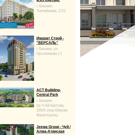
ж.к.Ренесанс
г. Бишкек,
Токомбаева, 27/2
Имарат Строй -
"ВЕРСАЛЬ"
г. Бишкек, ул.
Орозбекова 17
ACT Buiilding-
Central Park
г. Бишкек,
пр.Ч.Айтматова,
299/5 (пер.Южная
Магистраль)
Jeewa Group - Чуй /
Алма-Атинская