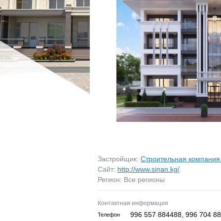
МАГАЗИНЫ
МАГАЗИНЫ
ПРОМБАЗЫ
ПРОМБАЗЫ
ПРОЧЕЕ
ПРОЧЕЕ
ВОЗЬМУ В АРЕНДУ
ЗАРУБЕЖНАЯ НЕДВ
Застройщик:
Строительная компания 
Сайт:
http://www.sinan.kg/
Регион: Все регионы
Контактная информация
996 557 884488, 996 704 8
Телефон