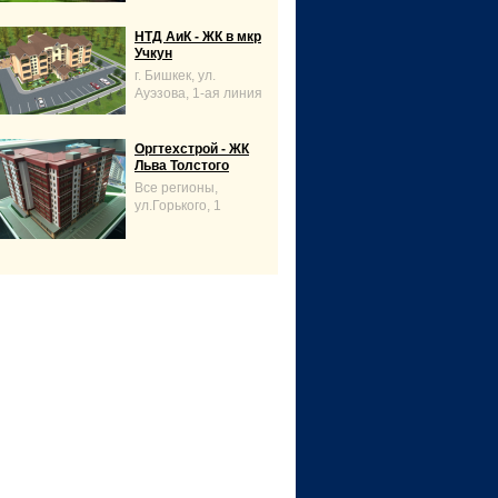
НТД АиК - ЖК в мкр
Учкун
г. Бишкек, ул.
Ауэзова, 1-ая линия
Оргтехстрой - ЖК
Льва Толстого
Все регионы,
ул.Горького, 1