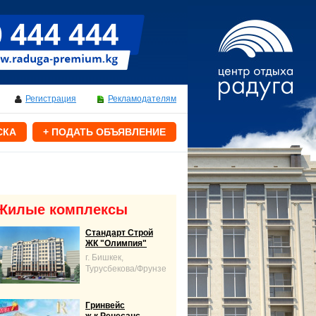
Регистрация
Рекламодателям
СКА
+ ПОДАТЬ ОБЪЯВЛЕНИЕ
Жилые комплексы
Стандарт Строй
ЖК "Олимпия"
г. Бишкек,
Турусбекова/Фрунзе
Гринвейс