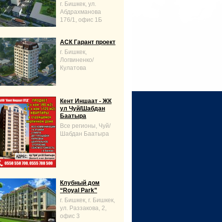
г. Бишкек, ул.
Абдрахманова
176/1, офис 1Б
АСК Гарант проект
г. Бишкек,
Логвиненко/
Кулатова
Кент Иншаат - ЖК
ул Чуй/Шабдан
Баатыра
Все регионы, Чуй/
Шабдан Баатыра
Клубный дом
“Royal Park”
г. Бишкек, г. Бишкек,
ул. Раззакова, 2,
офис 3