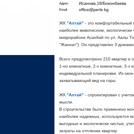
Исанова,18/Боконбаева
Адрес
office@perle.kg
Email
ЖК
"Алтай"
- это комфортабельный 
наиболее живописном, экологически 
микрорайоне Асанбай по ул. Аалы То
"Жаннат"). Он представлен 3 домами
Всего предусмотрено 210 квартир и
1-но комнатные, 2-х комнатные, 3-х
индивидуальной планировки. Из окон
захватывающий вид на горы.
ЖК
"Алтай"
- спроектирован с учет
мысли.
В строительстве было применено мон
наиболее надежных, используются м
выгодные и экологически чистые, ут
затраты на отпление квартир.