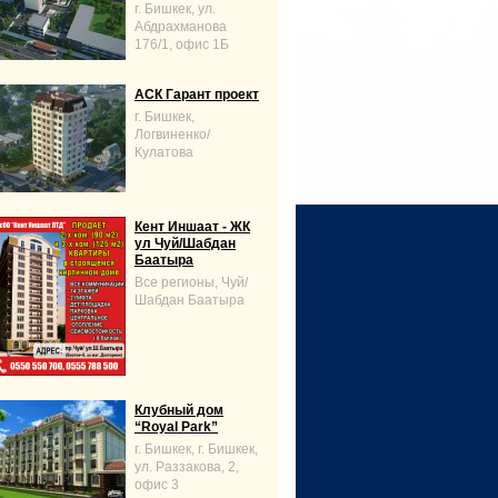
г. Бишкек, ул.
Абдрахманова
176/1, офис 1Б
АСК Гарант проект
г. Бишкек,
Логвиненко/
Кулатова
Кент Иншаат - ЖК
ул Чуй/Шабдан
Баатыра
Все регионы, Чуй/
Шабдан Баатыра
Клубный дом
“Royal Park”
г. Бишкек, г. Бишкек,
ул. Раззакова, 2,
офис 3