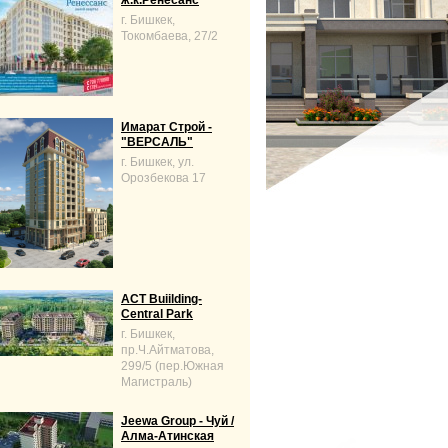
ж.к.Ренесанс
г. Бишкек,
Токомбаева, 27/2
Имарат Строй -
"ВЕРСАЛЬ"
г. Бишкек, ул.
Орозбекова 17
ACT Buiilding-
Central Park
г. Бишкек,
пр.Ч.Айтматова,
299/5 (пер.Южная
Магистраль)
Jeewa Group - Чуй /
Алма-Атинская