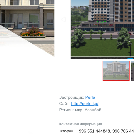
МАГАЗИНЫ
МАГАЗИНЫ
ПРОМБАЗЫ
ПРОМБАЗЫ
ПРОЧЕЕ
ПРОЧЕЕ
ВОЗЬМУ В АРЕНДУ
ЗАРУБЕЖНАЯ НЕДВ
Застройщик:
Perle
Сайт:
http://perle.kg/
Регион: мкр. Асанбай
Контактная информация
996 551 444848, 996 706 4
Телефон