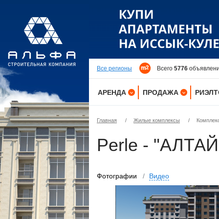
Все регионы
Всего
5776
объявлени
АРЕНДА
ПРОДАЖА
РИЭЛ
КВАРТИРЫ
КВАРТИРЫ
Главная
/
Жилые комплексы
/
Комплекс
ДОМА
ДОМА
Perle - "АЛТАЙ
КОМНАТЫ
ДАЧИ
ДАЧИ
УЧАСТКИ
Фотографии
/
Видео
ОФИСЫ
ОФИСЫ
ПОМЕЩЕНИЯ
ПОМЕЩЕНИЯ
ЗДАНИЯ
ЗДАНИЯ