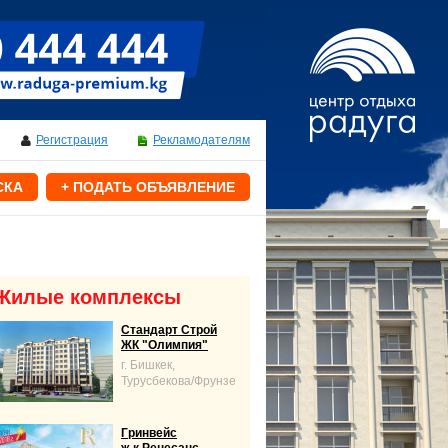
Регистрация
Рекламодателям
СКА
+ ПОДАТЬ ОБЪЯВЛЕНИЕ
Жилые комплексы
Стандарт Строй
ЖК "Олимпия"
г. Бишкек,
Турусбекова/Фрунзе
Гринвейс