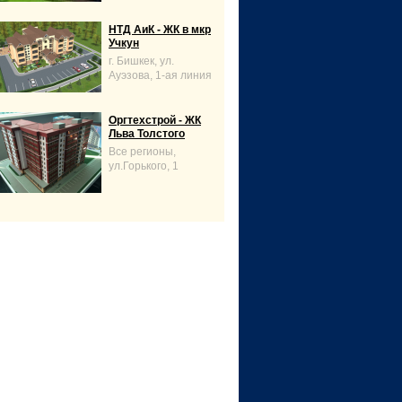
НТД АиК - ЖК в мкр
Учкун
г. Бишкек, ул.
Ауэзова, 1-ая линия
Оргтехстрой - ЖК
Льва Толстого
Все регионы,
ул.Горького, 1