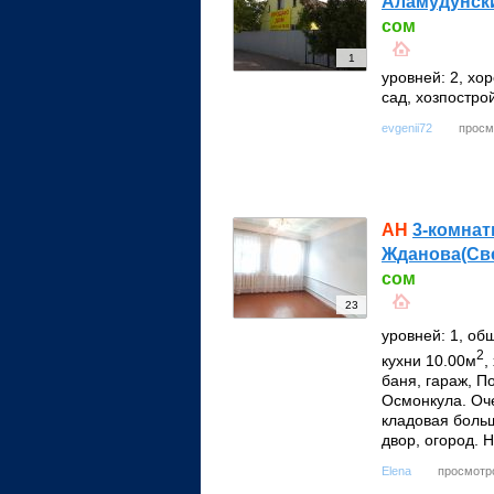
Аламудунски
сом
1
уровней: 2, хо
сад, хозпостро
просм
evgenii72
АН
3-комнат
Жданова(Све
сом
23
уровней: 1, об
2
кухни 10.00м
,
баня, гараж, П
Осмонкула. Оче
кладовая больш
двор, огород. 
просмотро
Elena