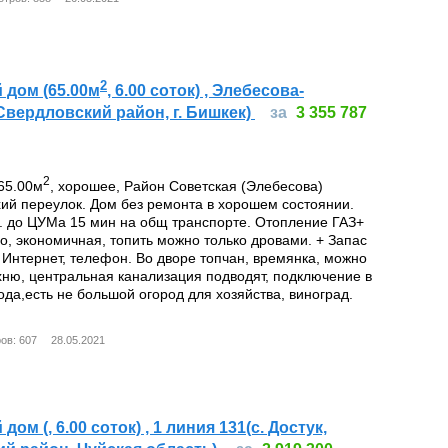
2
 дом (65.00м
, 6.00 соток) , Элебесова-
вердловский район, г. Бишкек)
за
3 355 787
2
65.00м
, хорошее, Район Советская (Элебесова)
ий переулок. Дом без ремонта в хорошем состоянии.
. до ЦУМа 15 мин на общ транспорте. Отопление ГАЗ+
о, экономичная, топить можно только дровами. + Запас
. Интернет, телефон. Во дворе топчан, времянка, можно
хню, центральная канализация подводят, подключение в
года,есть не большой огород для хозяйства, виноград.
ов: 607
28.05.2021
ом (, 6.00 соток) , 1 линия 131(с. Достук,