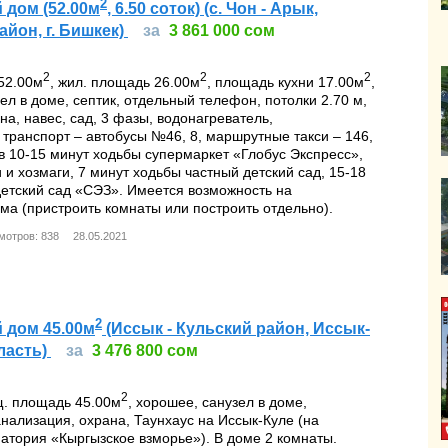
2
 дом (52.00м
, 6.50 соток) (с. Чон - Арык,
айон, г. Бишкек)
за
3 861 000 сом
2
2
2
52.00м
, жил. площадь 26.00м
, площадь кухни 17.00м
,
ел в доме, септик, отдельный телефон, потолки 2.70 м,
на, навес, сад, 3 фазы, водонагреватель,
транспорт – автобусы №46, 8, маршрутные такси – 146,
., в 10-15 минут ходьбы супермаркет «Глобус Экспресс»,
 и хозмаги, 7 минут ходьбы частный детский сад, 15-18
детский сад «СЭЗ». Имеется возможность на
а (пристроить комнаты или построить отдельно).
мотров: 838
28.05.2021
2
 дом 45.00м
(Иссык - Кульский район, Иссык-
ласть)
за
3 476 800 сом
2
щ. площадь 45.00м
, хорошее, санузел в доме,
нализация, охрана, Таунхаус на Иссык-Куле (на
атория «Кыргызское взморье»). В доме 2 комнаты.