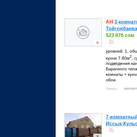
АН
3-комнат
Тойгонбаева
523 876 сом
0
уровней: 1, об
2
кухни 7.80м
, 
подведения кан
Барачного типа
комнаты + кухн
обои.
просмот
Римма
7-комнатный
Иссык-Кульс
9