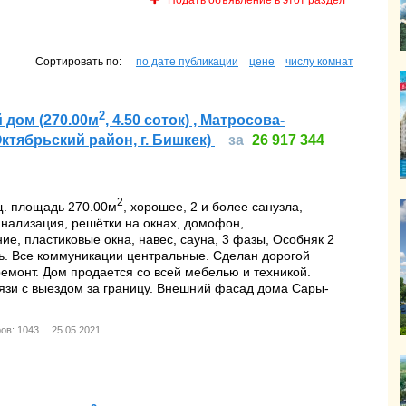
Подать объявление в этот раздел
Сортировать по:
по дате публикации
цене
числу комнат
ИЖИМОСТЬ
2
 дом (270.00м
, 4.50 соток) , Матросова-
ктябрьский район, г. Бишкек)
за
26 917 344
2
щ. площадь 270.00м
, хорошее, 2 и более санузла,
нализация, решётки на окнах, домофон,
е, пластиковые окна, навес, сауна, 3 фазы, Особняк 2
ь. Все коммуникации центральные. Сделан дорогой
емонт. Дом продается со всей мебелью и техникой.
язи с выездом за границу. Внешний фасад дома Сары-
ов: 1043
25.05.2021