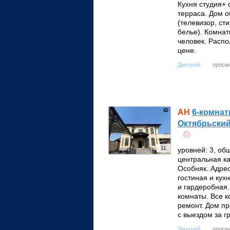
Кухня студия+ 
терраса. Дом 
(телевизор, ст
белье). Комнат
человек. Распо
цене.
просмо
Дмитрий
АН
6-комнат
Октябрьский
11
уровней: 3, об
центральная ка
Особняк. Адрес
гостиная и кух
и гардеробная.
комнаты. Все 
ремонт. Дом пр
с выездом за 
просмо
Дмитрий