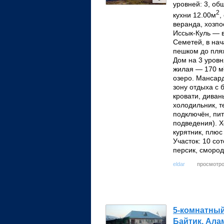
уровней: 3, об
2
кухни 12.00м
,
веранда, хозпо
Иссык-Куль — в
Семетей, в нач
пешком до пля
Дом на 3 уровн
жилая — 170 м²
озеро. Мансар
зону отдыха с 
кровати, диван
холодильник, т
подключён, пит
подведения). Х
курятник, плю
Участок: 10 со
персик, смород
просмотро
eldar
5-комнатный
Байтик, Ала