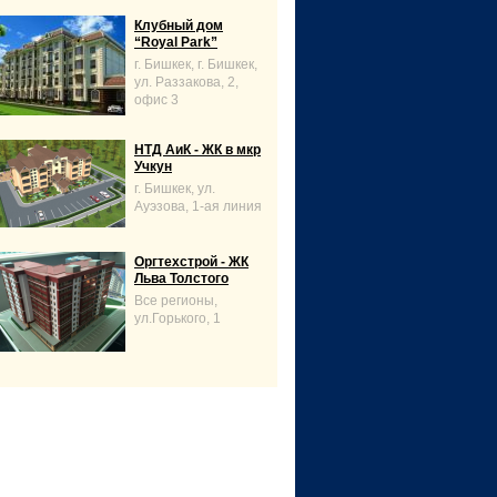
Клубный дом
“Royal Park”
г. Бишкек, г. Бишкек,
ул. Раззакова, 2,
офис 3
НТД АиК - ЖК в мкр
Учкун
г. Бишкек, ул.
Ауэзова, 1-ая линия
Оргтехстрой - ЖК
Льва Толстого
Все регионы,
ул.Горького, 1