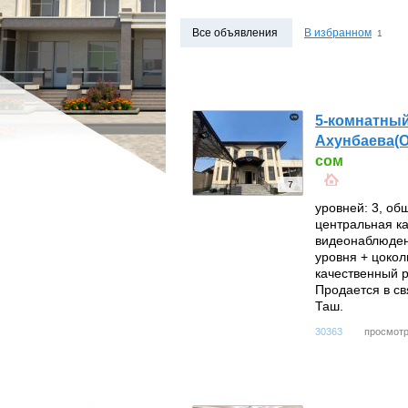
МАГАЗИНЫ
МАГАЗИНЫ
Все объявления
В избранном
1
ПРОМБАЗЫ
ПРОМБАЗЫ
ПРОЧЕЕ
ПРОЧЕЕ
ВОЗЬМУ В АРЕНДУ
ЗАРУБЕЖНАЯ НЕДВ
5-комнатный
Ахунбаева(О
сом
7
уровней: 3, об
центральная ка
видеонаблюдени
уровня + цокол
качественный р
Продается в св
Таш.
просмотр
30363