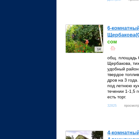
6-комнатный
Щербакова(С
сом
14
общ. площадь 
Щербакова, тих
удобный район
твердое топлив
дров на 3 года
под летнюю ку
течении 1-1,5 
есть торг.
просмотр
32825
4-комнатный д