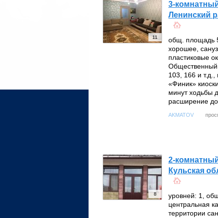
3-комнатный
Ленинский р
11
общ. площадь 
хорошее, сануз
пластиковые ок
Общественный 
103, 166 и т.д
«Финик» киоски
минут ходьбы 
расширение дом
прос
AKMATOV
2-комнатный
Кульская об
8
уровней: 1, об
центральная ка
территории сан