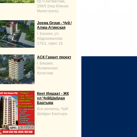
пр.Ч.Айтматова,
299/5 (пер.Южная
Магистраль)
Jeewa Group - Чуй /
Алма-Атинская
г. Бишкек, ул.
Абдрахманова
176/1, офис 1Б
АСК Гарант проект
г. Бишкек,
Логвиненко/
Кулатова
Кент Иншаат - ЖК
ул Чуй/Шабдан
Баатыра
Все регионы, Чуй/
Шабдан Баатыра