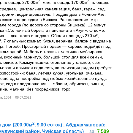
2
2
щ. площадь 270.00м
, жил. площадь 170.00м
, площадь
 среднее, центральная канализация, баня, гараж, сад,
стройки, водонагреватель, Продаю дом в Чолпон-Ате,
 связи с переездом в Бишкек. Расположение: мкр.
але города (по дороге со стороны Бишкека). 12 минут
жа «Солнечный берег» и пансионата «Акун». О доме:
ях — два этажа и подвал. Общая площадь 270 м²,
. 7 спальных комнат. Кухня, веранда, балкон с видом на
да. Погреб. Просторный подвал — хорошо подойдёт под
бильярдной. Мебель и техника: частично меблирован —
ы, кухонный гарнитур, большой стол для всей семьи,
елевизор. Коммуникации: отопление угольное, свет
ьевая и арычная вода есть, канализация рядом (требует
озпостройки: баня, летняя кухня, угольная, очакана,
с ещё одна постройка под любые хозяйственные нужды.
ток, сад в плодоношении — яблони, абрикосы, вишня,
ина, малина. без посредников, торг.
в: 1054
08.07.2021
2
 дом (200.00м
, 9.00 соток) , Абдрахманова(с.
мудунский район, Чуйская область)
за
7 509