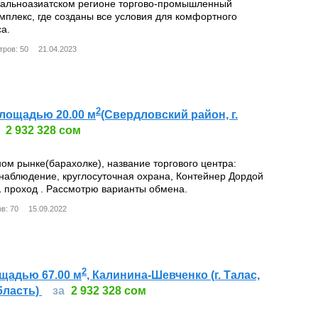
ральноазиатском регионе торгово-промышленный
мплекс, где созданы все условия для комфортного
а.
тров: 50
21.04.2023
2
лощадью 20.00 м
(Свердловский район, г.
2 932 328 сом
ом рынке(барахолке), название торгового центра:
наблюдение, круглосуточная охрана, Контейнер Дордой
1 проход . Рассмотрю варианты обмена.
в: 70
15.09.2022
2
щадью 67.00 м
, Калинина-Шевченко (г. Талас,
бласть)
за
2 932 328 сом