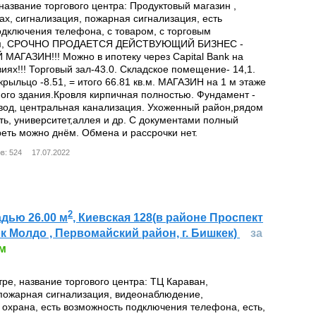
название торгового центра: Продуктовый магазин ,
ах, сигнализация, пожарная сигнализация, есть
одключения телефона, с товаром, с торговым
ем, СРОЧНО ПРОДАЕТСЯ ДЕЙСТВУЮЩИЙ БИЗНЕС -
АГАЗИН!!! Можно в ипотеку через Capital Bank на
иях!!! Торговый зал-43.0. Складское помещение- 14,1.
 крыльцо -8.51, = итого 66.81 кв.м. МАГАЗИН на 1 м этаже
ого здания.Кровля кирпичная полностью. Фундамент -
вод, центральная канализация. Ухоженный район,рядом
ть, университет,аллея и др. С документами полный
еть можно днём. Обмена и рассрочки нет.
в: 524
17.07.2022
2
дью 26.00 м
, Киевская 128(в районе Проспект
к Молдо , Первомайский район, г. Бишкек)
за
ом
тре, название торгового центра: ТЦ Караван,
 пожарная сигнализация, видеонаблюдение,
 охрана, есть возможность подключения телефона, есть,