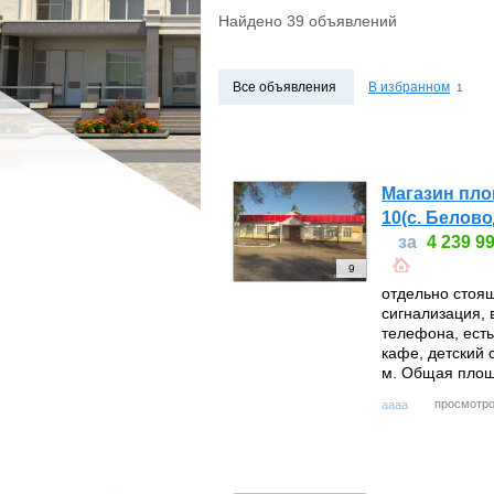
МАГАЗИНЫ
МАГАЗИНЫ
Найдено 39 объявлений
ПРОМБАЗЫ
ПРОМБАЗЫ
ПРОЧЕЕ
ПРОЧЕЕ
Все объявления
В избранном
1
ВОЗЬМУ В АРЕНДУ
ЗАРУБЕЖНАЯ НЕДВ
Магазин пло
10(с. Белов
за
4 239 9
9
отдельно стоящ
сигнализация,
телефона, есть
кафе, детский 
м. Общая площ
просмотро
aaaa