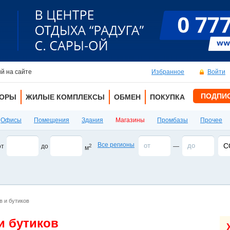
й на сайте
Избранное
Войти
ПОДПИ
ТОРЫ
ЖИЛЫЕ КОМПЛЕКСЫ
ОБМЕН
ПОКУПКА
Офисы
Помещения
Здания
Магазины
Промбазы
Прочее
Все регионы
С
от
до
2
—
м
в и бутиков
и бутиков