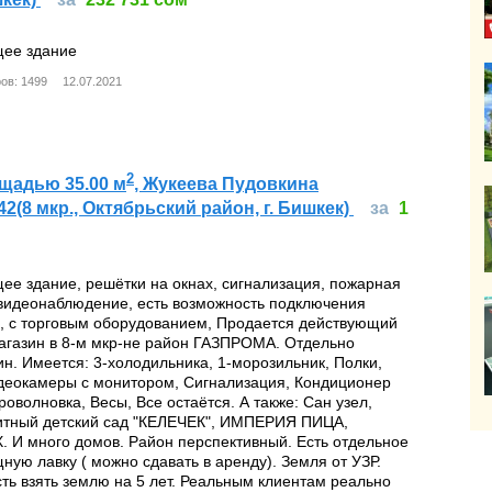
щее здание
ов: 1499
12.07.2021
2
щадью 35.00 м
, Жукеева Пудовкина
2(8 мкр., Октябрьский район, г. Бишкек)
за
1
ее здание, решётки на окнах, сигнализация, пожарная
 видеонаблюдение, есть возможность подключения
ь, с торговым оборудованием, Продается действующий
агазин в 8-м мкр-не район ГАЗПРОМА. Отдельно
н. Имеется: 3-холодильника, 1-морозильник, Полки,
идеокамеры с монитором, Сигнализация, Кондиционер
роволновка, Весы, Все остаётся. А также: Сан узел,
итный детский сад "КЕЛЕЧЕК", ИМПЕРИЯ ПИЦА,
И много домов. Район перспективный. Есть отдельное
ную лавку ( можно сдавать в аренду). Земля от УЗР.
ть взять землю на 5 лет. Реальным клиентам реально