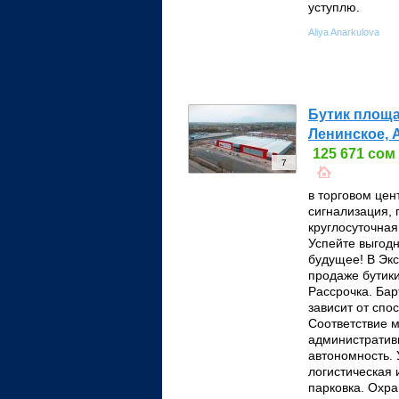
уступлю.
Aliya Anarkulova
Бутик площа
Ленинское, 
125 671 сом
7
в торговом цен
сигнализация,
круглосуточная
Успейте выгодн
будущее! В Экс
продаже бутики
Рассрочка. Бар
зависит от спо
Соответствие 
административ
автономность. 
логистическая
парковка. Охра