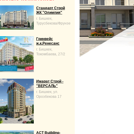
Стандарт Строй
ЖК "Олимпия"
г. Бишкек,
Турусбекова/Фрунзе
Гринвейс
ж.к.Ренесанс
г. Бишкек,
Токомбаева, 27/2
Имарат Строй -
"ВЕРСАЛЬ"
г. Бишкек, ул.
Орозбекова 17
ACT Buiilding-