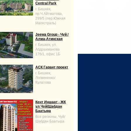
Central Park
г. Бишкек,
пр.Ч.Айтматова,
299/5 (пер.Южная
Магистраль)
Jeewa Group - Чуй /
Алма-Атинская
г. Бишкек, ул.
Абдрахманова
176/1, офис 1Б
АСК Гарант проект
г. Бишкек,
Логвиненко/
Кулатова
Кент Иншаат - ЖК
ул Чуй/Шабдан
Баатыра
Все регионы, Чуй/
Шабдан Баатыра