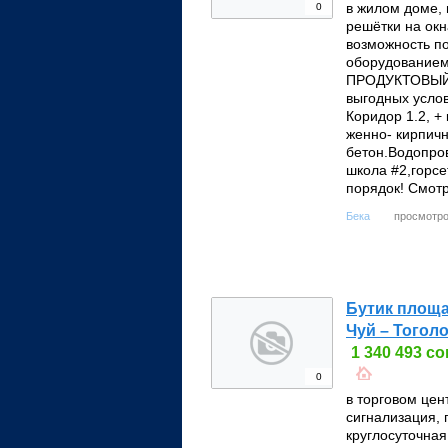
в жилом доме, 
0
решётки на окн
возможность п
оборудовани
ПРОДУКТОВЫЙ М
выгодных услов
Коридор 1.2, +
женно- кирпичн
бетон.Водопро
школа #2,горсе
порядок! Смотр
просмотро
Бека
Бутик площа
Чуй – Тоголо
1 340 493 с
0
в торговом цен
сигнализация,
круглосуточная