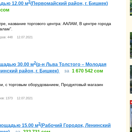
2
дью 12.00 м
(Первомайский район, г. Бишкек)
 сом
тре, название торгового центра: ААЛАМ, В центре города
алам".
ров: 448
12.07.2021
2
щадью 30.00 м
(р-н Льва Толстого – Молодая
инский район, г. Бишкек)
за
1 670 542 сом
ии, с торговым оборудованием, Продуктовый магазин
ов: 1373
12.07.2021
2
лощадью 15.00 м
(Рабочий Городок, Ленинский
шкек)
за
232 731 сом