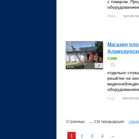
с товаром, Про
оборудованием
просмотро
Мира
Магазин пло
Аламудунски
сом
2
отдельно стоящ
решётки на окн
видеонаблюдени
оборудованием
просмотро
Изат
Страницы:
← Ctrl предыдущая
следу
1
2
3
4
→