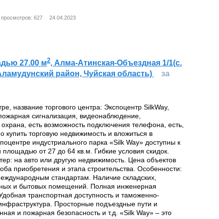
просмотров: 627
24.04.2023
2
дью 27.00 м
, Алма-Атинская-Объездная 1/1(с.
Аламудунский район, Чуйская область)
за
тре, название торгового центра: Экспоцентр SilkWay,
 пожарная сигнализация, видеонаблюдение,
 охрана, есть возможность подключения телефона, есть,
о купить торговую недвижимость и вложиться в
поцентре индустриального парка «Silk Way» доступны к
 площадью от 27 до 64 кв.м. Гибкие условия скидок.
тер: на авто или другую недвижимость. Цена объектов
соба приобретения и этапа строительства. Особенности:
международным стандартам. Наличие складских,
ных и бытовых помещений. Полная инженерная
Удобная транспортная доступность и таможенно-
 инфраструктура. Просторные подъездные пути и
нная и пожарная безопасность и т.д. «Silk Way» – это