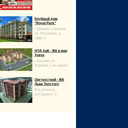
Клубный дом
“Royal Park”
г. Бишкек, г. Бишкек,
ул. Раззакова, 2,
офис 3
НТД АиК - ЖК в мкр
Учкун
г. Бишкек, ул.
Ауэзова, 1-ая линия
Оргтехстрой - ЖК
Льва Толстого
Все регионы,
ул.Горького, 1