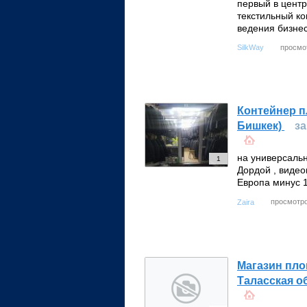
первый в цент
текстильный ко
ведения бизнес
просмо
SilkWay
Контейнер п
Бишкек)
за
на универсальн
1
Дордой , видео
Европа минус 
просмотро
Zaira
Магазин пло
Таласская о