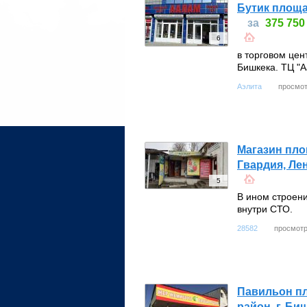
Бутик площа
за
375 750
6
в торговом цен
Бишкека. ТЦ "А
просмот
Аэлита
Магазин пло
Гвардия, Лен
5
В ином строен
внутри СТО.
просмотр
28582
Павильон п
район, г. Би