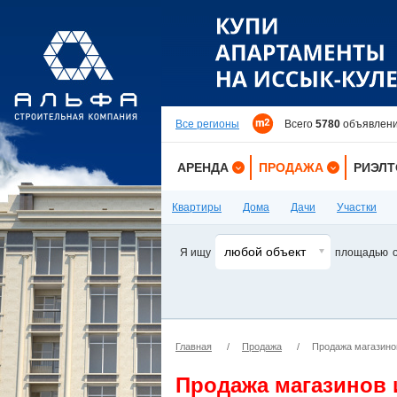
Все регионы
Всего
5780
объявлени
АРЕНДА
ПРОДАЖА
РИЭЛ
КВАРТИРЫ
КВАРТИРЫ
Квартиры
Дома
Дачи
Участки
ДОМА
ДОМА
любой объект
Я ищу
площадью
КОМНАТЫ
ДАЧИ
ДАЧИ
УЧАСТКИ
ОФИСЫ
ОФИСЫ
Главная
/
Продажа
/
Продажа магазино
ПОМЕЩЕНИЯ
ПОМЕЩЕНИЯ
ЗДАНИЯ
ЗДАНИЯ
Продажа магазинов 