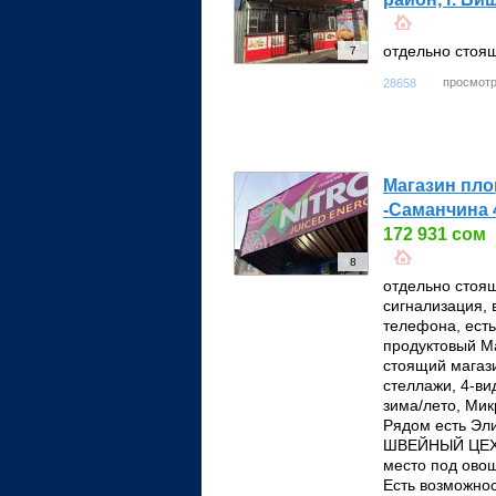
отдельно стоя
7
просмотр
28658
Магазин пло
-Саманчина 4
172 931 сом
8
отдельно стоящ
сигнализация,
телефона, ест
продуктовый М
стоящий магази
стеллажи, 4-в
зима/лето, Мик
Рядом есть Эл
ШВЕЙНЫЙ ЦЕХ. 
место под овощ
Есть возможнос