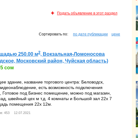
Подать объявление в этот раздел
ИЖИМОСТЬ
Сортировать по:
по дате публикации
цене
2
щадью 250.00 м
, Вокзальная-Ломоносова
одское, Московский район, Чуйская область)
95 сом
ее здание, название торгового центра: Беловодск,
 видеонаблюдение, есть возможность подключения
, Готовое под Бизнес помещение, можно под магазин,
сад, швейный цех м т.д. 4 комнаты и Большой зал 22х 7
адь помещения 22х 12м.
в: 453
12.07.2021